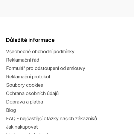
Z
á
p
a
Důležité informace
t
Všeobecné obchodní podmínky
í
Reklamační řád
Formulář pro odstoupení od smlouvy
Reklamační protokol
Soubory cookies
Ochrana osobních údajů
Doprava a platba
Blog
FAQ - nejčastější otázky našich zákazníků
Jak nakupovat