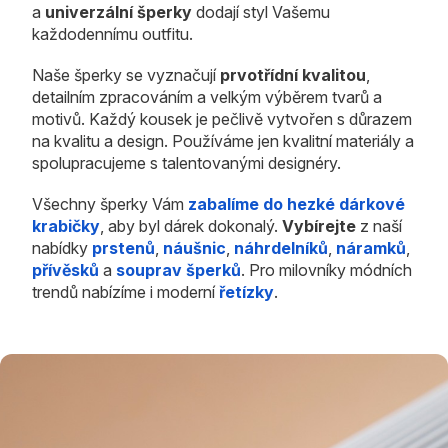
a
univerzální šperky
dodají styl Vašemu
každodennímu outfitu.
Naše šperky se vyznačují
prvotřídní kvalitou
,
detailním zpracováním a velkým výběrem tvarů a
motivů. Každý kousek je pečlivě vytvořen s důrazem
na kvalitu a design. Používáme jen kvalitní materiály a
spolupracujeme s talentovanými designéry.
Všechny šperky Vám
zabalíme do hezké dárkové
krabičky
, aby byl dárek dokonalý.
Vybírejte
z naší
nabídky
prstenů
,
náušnic
,
náhrdelníků
,
náramků
,
přívěsků
a
souprav šperků
. Pro milovníky módních
trendů nabízíme i moderní
řetízky
.