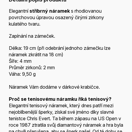
Elegantní
stříbrný náramek
s rhodiovanou
povrchovou úpravou osazený čirými zirkony
kulatého tvaru.
Zapínání na zámeček.
Délka: 19 cm (při odebrání jednoho zámečku lze
náramek zkrátit na 18 cm)
Šíře: 4 mm
Průměr zirkonů: 2 mm
Váha: 9,50 g
Náramek Vám dodáme v dárkové krabičce.
Proč se tenisovému náramku říká tenisový?
Elegantní tenisový náramek, který dnes patří mezi
nejoblíbenější šperky, získal své jméno díky slavné
tenistce Chris Evert. Ta během zápasu na US Open v
roce 1987 ztratila svůj diamantový náramek a hra byla
na chvíli přerušena, aby se šperk našel. Od té doby se