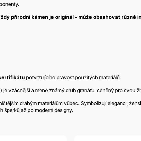
ponenty.
aždý přírodní kámen je
originál - může obsahovat různé in
certifikátu
potvrzujícího pravost použitých materiálů.
t
) je vzácnější a méně známý druh granátu, ceněný pro svou
koničtějším drahým materiálům vůbec. Symbolizují eleganci, žens
h šperků až po moderní designy.