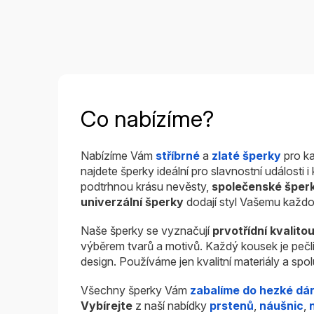
Co nabízíme?
Nabízíme Vám
stříbrné
a
zlaté šperky
pro ka
najdete šperky ideální pro slavnostní události 
podtrhnou krásu nevěsty,
společenské šper
univerzální šperky
dodají styl Vašemu každo
Naše šperky se vyznačují
prvotřídní kvalito
výběrem tvarů a motivů. Každý kousek je pečl
design. Používáme jen kvalitní materiály a sp
Všechny šperky Vám
zabalíme do hezké dá
Vybírejte
z naší nabídky
prstenů
,
náušnic
,