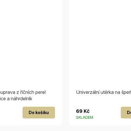
uprava z říčních perel
Univerzální utěrka na špe
ice a náhrdelník
69 Kč
Do košíku
D
SKLADEM