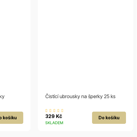
rky
Čistící ubrousky na šperky 25 ks
Průměrné
329 Kč
o košíku
Do košíku
hodnocení
SKLADEM
produktu
je