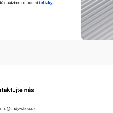
dů nabízíme i moderní
řetízky
.
taktujte nás
info
@
endy-shop.cz