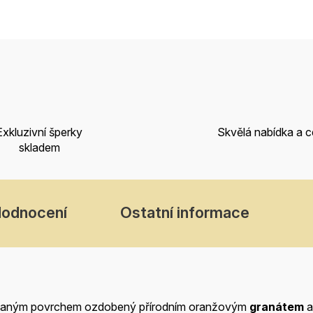
Exkluzivní šperky
Skvělá nabídka a 
skladem
odnocení
Ostatní informace
ovaným povrchem ozdobený přírodním oranžovým
granátem
a