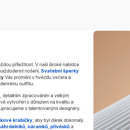
ždou příležitost. V naší široké nabídce
i každodenní nošení.
Svatební šperky
ky
Vás promění v hvězdu večera a
dennímu outfitu.
u
, detailním zpracováním a velkým
ivě vytvořen s důrazem na kvalitu a
olupracujeme s talentovanými designéry.
rkové krabičky
, aby byl dárek dokonalý.
náhrdelníků
,
náramků
,
přívěsků
a