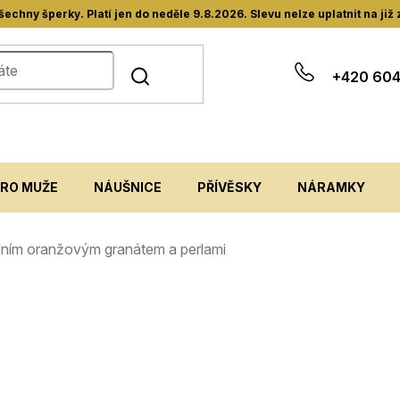
hny šperky. Platí jen do neděle 9.8.2026. Slevu nelze uplatnit na již
+420 604
PRO MUŽE
NÁUŠNICE
PŘÍVĚSKY
NÁRAMKY
rodním oranžovým granátem a perlami