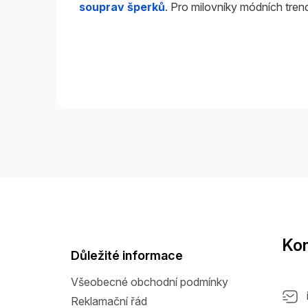
souprav šperků
. Pro milovníky módních tren
Z
á
p
a
Kon
t
Důležité informace
í
Všeobecné obchodní podmínky
Reklamační řád