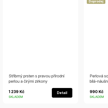
Doprodej
Stříbrný prsten s pravou přírodní
Perlová so
perlou a čirými zirkony
bílá-náušn
1 239 Kč
990 Kč
Detail
SKLADEM
SKLADEM