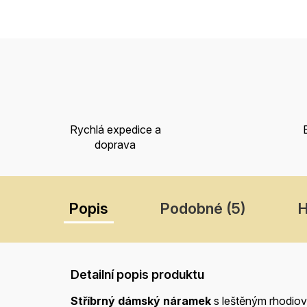
Rychlá expedice a
doprava
Popis
Podobné (5)
H
Detailní popis produktu
Stříbrný dámský náramek
s leštěným rhodi