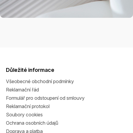
Z
á
p
a
Důležité informace
t
Všeobecné obchodní podmínky
í
Reklamační řád
Formulář pro odstoupení od smlouvy
Reklamační protokol
Soubory cookies
Ochrana osobních údajů
Doprava a platba