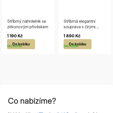
Stříbrný náhrdelník se
Stříbrná elegantní
zirkonovým přívěskem
souprava s čirými
zirkony
1 190 Kč
1 890 Kč
Do košíku
Do košíku
SKLADEM
SKLADEM
Co nabízíme?