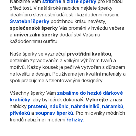
Nabízíme Vám
stříbrné
a
zlaté šperky
pro každou
příležitost. V naší široké nabídce najdete šperky
ideální pro slavnostní události i každodenní nošení.
Svatební šperky
podtrhnou krásu nevěsty,
společenské šperky
Vás promění v hvězdu večera
a
univerzální šperky
dodají styl Vašemu
každodennímu outfitu.
Naše šperky se vyznačují
prvotřídní kvalitou
,
detailním zpracováním a velkým výběrem tvarů a
motivů. Každý kousek je pečlivě vytvořen s důrazem
na kvalitu a design. Používáme jen kvalitní materiály a
spolupracujeme s talentovanými designéry.
Všechny šperky Vám
zabalíme do hezké dárkové
krabičky
, aby byl dárek dokonalý.
Vybírejte
z naší
nabídky
prstenů
,
náušnic
,
náhrdelníků
,
náramků
,
přívěsků
a
souprav šperků
. Pro milovníky módních
trendů nabízíme i moderní
řetízky
.