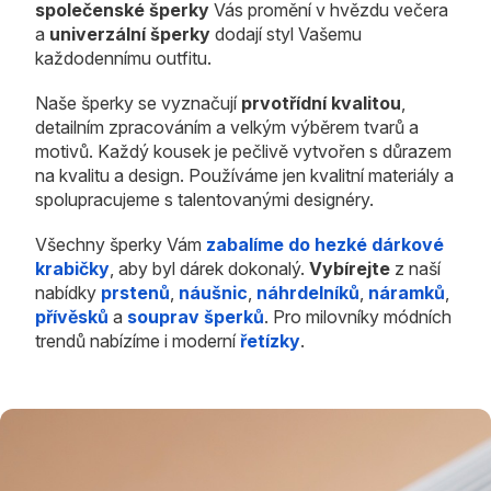
společenské šperky
Vás promění v hvězdu večera
a
univerzální šperky
dodají styl Vašemu
každodennímu outfitu.
Naše šperky se vyznačují
prvotřídní kvalitou
,
detailním zpracováním a velkým výběrem tvarů a
motivů. Každý kousek je pečlivě vytvořen s důrazem
na kvalitu a design. Používáme jen kvalitní materiály a
spolupracujeme s talentovanými designéry.
Všechny šperky Vám
zabalíme do hezké dárkové
krabičky
, aby byl dárek dokonalý.
Vybírejte
z naší
nabídky
prstenů
,
náušnic
,
náhrdelníků
,
náramků
,
přívěsků
a
souprav šperků
. Pro milovníky módních
trendů nabízíme i moderní
řetízky
.