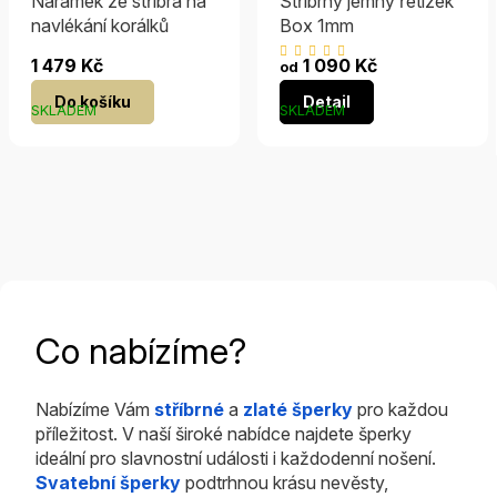
Náramek ze stříbra na
Stříbrný jemný řetízek
navlékání korálků
Box 1mm
Průměrné
1 479 Kč
1 090 Kč
od
hodnocení
Do košíku
Detail
produktu
SKLADEM
SKLADEM
je
5,0
z
5
hvězdiček.
Co nabízíme?
Nabízíme Vám
stříbrné
a
zlaté šperky
pro každou
příležitost. V naší široké nabídce najdete šperky
ideální pro slavnostní události i každodenní nošení.
Svatební šperky
podtrhnou krásu nevěsty,