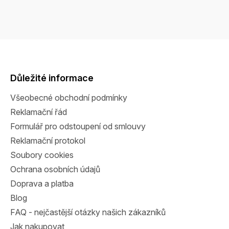
Z
á
p
a
Důležité informace
t
Všeobecné obchodní podmínky
í
Reklamační řád
Formulář pro odstoupení od smlouvy
Reklamační protokol
Soubory cookies
Ochrana osobních údajů
Doprava a platba
Blog
FAQ - nejčastější otázky našich zákazníků
Jak nakupovat