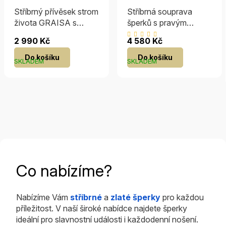
Stříbrný přívěsek strom
Stříbrná souprava
života GRAISA s
šperků s pravým
pravým granátem
Granátem
Průměrné
2 990 Kč
4 580 Kč
hodnocení
Do košíku
Do košíku
produktu
SKLADEM
SKLADEM
je
5,0
z
5
hvězdiček.
Co nabízíme?
Nabízíme Vám
stříbrné
a
zlaté šperky
pro každou
příležitost. V naší široké nabídce najdete šperky
ideální pro slavnostní události i každodenní nošení.