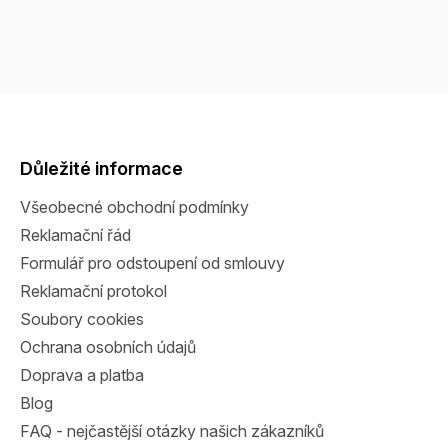
Z
á
p
a
Důležité informace
t
Všeobecné obchodní podmínky
í
Reklamační řád
Formulář pro odstoupení od smlouvy
Reklamační protokol
Soubory cookies
Ochrana osobních údajů
Doprava a platba
Blog
FAQ - nejčastější otázky našich zákazníků