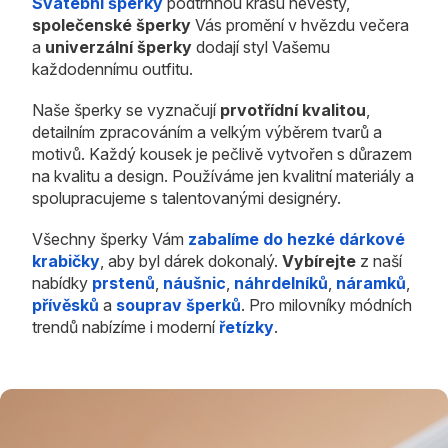
Svatební šperky
podtrhnou krásu nevěsty,
společenské šperky
Vás promění v hvězdu večera
a
univerzální šperky
dodají styl Vašemu
každodennímu outfitu.
Naše šperky se vyznačují
prvotřídní kvalitou
,
detailním zpracováním a velkým výběrem tvarů a
motivů. Každý kousek je pečlivě vytvořen s důrazem
na kvalitu a design. Používáme jen kvalitní materiály a
spolupracujeme s talentovanými designéry.
Všechny šperky Vám
zabalíme do hezké dárkové
krabičky
, aby byl dárek dokonalý.
Vybírejte
z naší
nabídky
prstenů
,
náušnic
,
náhrdelníků
,
náramků
,
přívěsků
a
souprav šperků
. Pro milovníky módních
trendů nabízíme i moderní
řetízky
.