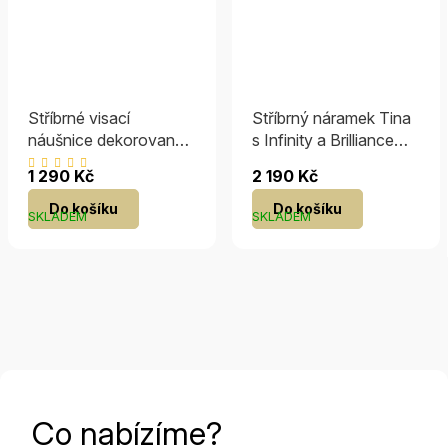
Stříbrné visací
Stříbrný náramek Tina
náušnice dekorované
s Infinity a Brilliance
zirkony
Zirconia
Průměrné
1 290 Kč
2 190 Kč
hodnocení
Do košíku
Do košíku
produktu
SKLADEM
SKLADEM
je
5,0
z
5
hvězdiček.
Co nabízíme?