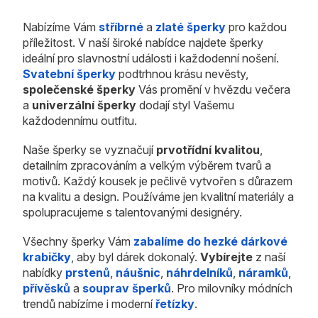
Nabízíme Vám
stříbrné
a
zlaté šperky
pro každou
příležitost. V naší široké nabídce najdete šperky
ideální pro slavnostní události i každodenní nošení.
Svatební šperky
podtrhnou krásu nevěsty,
společenské šperky
Vás promění v hvězdu večera
a
univerzální šperky
dodají styl Vašemu
každodennímu outfitu.
Naše šperky se vyznačují
prvotřídní kvalitou
,
detailním zpracováním a velkým výběrem tvarů a
motivů. Každý kousek je pečlivě vytvořen s důrazem
na kvalitu a design. Používáme jen kvalitní materiály a
spolupracujeme s talentovanými designéry.
Všechny šperky Vám
zabalíme do hezké dárkové
krabičky
, aby byl dárek dokonalý.
Vybírejte
z naší
nabídky
prstenů
,
náušnic
,
náhrdelníků
,
náramků
,
přívěsků
a
souprav šperků
. Pro milovníky módních
trendů nabízíme i moderní
řetízky
.