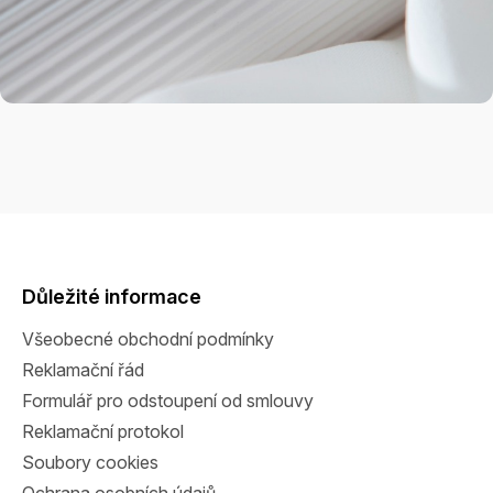
Z
á
p
a
Důležité informace
t
Všeobecné obchodní podmínky
í
Reklamační řád
Formulář pro odstoupení od smlouvy
Reklamační protokol
Soubory cookies