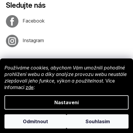
Sledujte nás
Facebook
Instagram
Používáme cookies, abychom Vám umožnili pohodlné
prohlížení webu a díky analýze provozu webu neustále
zlepšovali jeho funkce, výkon a použitelnost.
Více
informací
zde
:
Vytvořil
Shoptet
. Nastavil tým
EshopyUmíme
. Design by
Vokr
Nastavení
Copyright © 2024 Endy-shop.cz. Všechna práva vyhrazena.
Upravit
Odmítnout
Souhlasím
nastavení cookies