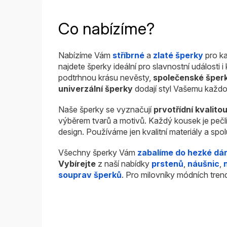
Co nabízíme?
Nabízíme Vám
stříbrné
a
zlaté šperky
pro ka
najdete šperky ideální pro slavnostní události 
podtrhnou krásu nevěsty,
společenské šper
univerzální šperky
dodají styl Vašemu každo
Naše šperky se vyznačují
prvotřídní kvalito
výběrem tvarů a motivů. Každý kousek je pečl
design. Používáme jen kvalitní materiály a sp
Všechny šperky Vám
zabalíme do hezké dá
Vybírejte
z naší nabídky
prstenů
,
náušnic
,
souprav šperků
. Pro milovníky módních tren