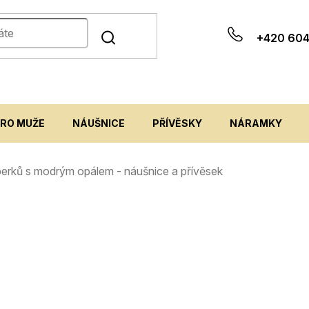
+420 604
PRO MUŽE
NÁUŠNICE
PŘÍVĚSKY
NÁRAMKY
 šperků s modrým opálem - náušnice a přívěsek