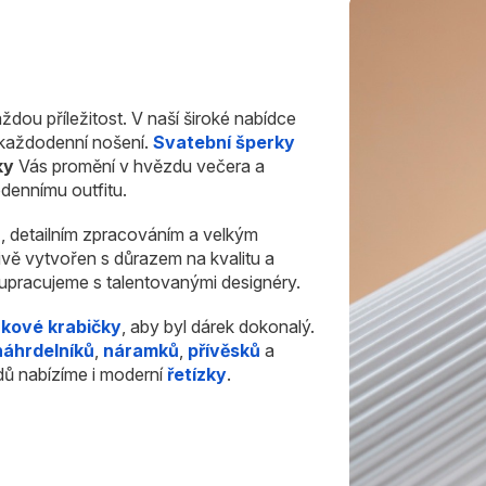
ždou příležitost. V naší široké nabídce
i každodenní nošení.
Svatební šperky
ky
Vás promění v hvězdu večera a
dennímu outfitu.
u
, detailním zpracováním a velkým
ivě vytvořen s důrazem na kvalitu a
olupracujeme s talentovanými designéry.
rkové krabičky
, aby byl dárek dokonalý.
náhrdelníků
,
náramků
,
přívěsků
a
dů nabízíme i moderní
řetízky
.