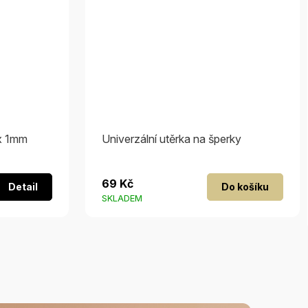
ox 1mm
Univerzální utěrka na šperky
69 Kč
Detail
Do košíku
SKLADEM