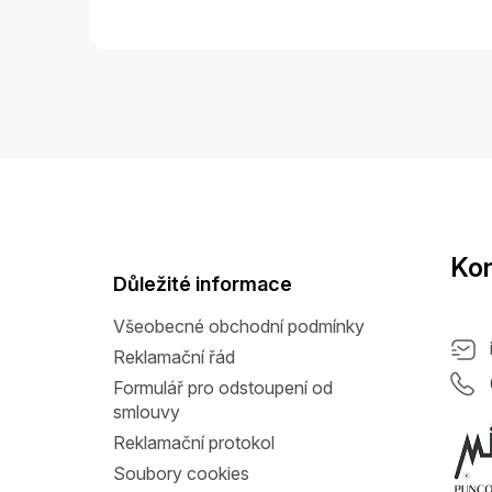
Z
á
p
a
Kon
t
Důležité informace
í
Všeobecné obchodní podmínky
Reklamační řád
Formulář pro odstoupení od
smlouvy
Reklamační protokol
Soubory cookies