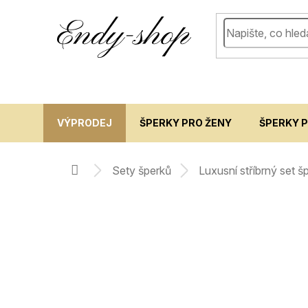
Přejít
na
obsah
VÝPRODEJ
ŠPERKY PRO ŽENY
ŠPERKY 
sety šperků
luxusní stříbrný set
domů