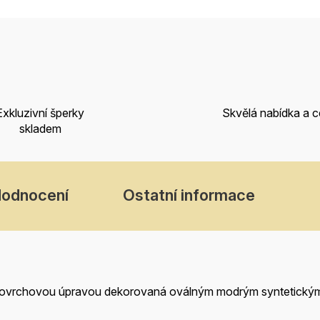
Exkluzivní šperky
Skvělá nabídka a 
skladem
odnocení
Ostatní informace
povrchovou úpravou dekorovaná oválným modrým syntetick