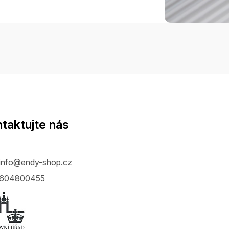
taktujte nás
info
@
endy-shop.cz
604800455