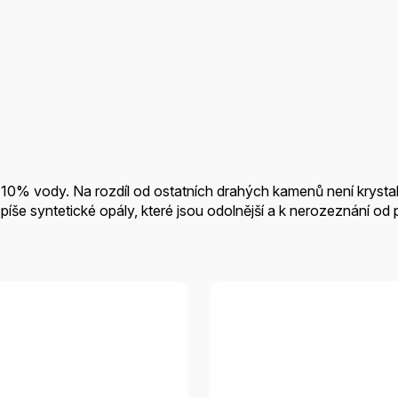
5-10% vody. Na rozdíl od ostatních drahých kamenů není kryst
íše syntetické opály, které jsou odolnější a k nerozeznání od p