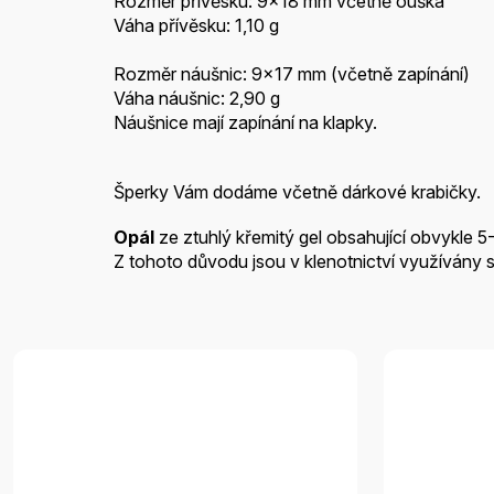
Rozměr přívěsku: 9x18 mm včetně ouška
Váha přívěsku: 1,10 g
Rozměr náušnic: 9x17 mm (včetně zapínání)
Váha náušnic: 2,90 g
Náušnice mají zapínání na klapky.
Šperky Vám dodáme včetně dárkové krabičky.
Opál
ze ztuhlý křemitý gel obsahující obvykle 
Z tohoto důvodu jsou v klenotnictví využívány sp