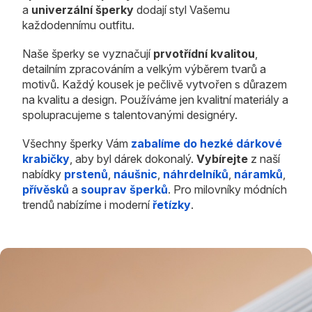
a
univerzální šperky
dodají styl Vašemu
každodennímu outfitu.
Naše šperky se vyznačují
prvotřídní kvalitou
,
detailním zpracováním a velkým výběrem tvarů a
motivů. Každý kousek je pečlivě vytvořen s důrazem
na kvalitu a design. Používáme jen kvalitní materiály a
spolupracujeme s talentovanými designéry.
Všechny šperky Vám
zabalíme do hezké dárkové
krabičky
, aby byl dárek dokonalý.
Vybírejte
z naší
nabídky
prstenů
,
náušnic
,
náhrdelníků
,
náramků
,
přívěsků
a
souprav šperků
. Pro milovníky módních
trendů nabízíme i moderní
řetízky
.