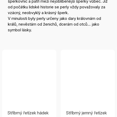
šperkovnic a patří mezi nejoblíbenější šperky vůbec. Již
od počátku lidské historie se perly vždy považovaly za
vzácný, neobvyklý a krásný šperk.
V minulosti byly perly určeny jako dary královnám od
králů, nevěstám od ženichů, dcerám od otců... jako
symbol lásky.
Stříbrný řetízek hádek
Stříbrný jemný řetízek