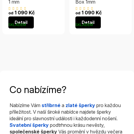
1 mm
Box 1mm
Průměrné
Průměrné
1 090 Kč
1 090 Kč
od
od
hodnocení
hodnocení
Detail
Detail
produktu
produktu
SKLADEM
SKLADEM
je
je
5,0
5,0
z
z
5
5
hvězdiček.
hvězdiček.
Co nabízíme?
Nabízíme Vám
stříbrné
a
zlaté šperky
pro každou
příležitost. V naší široké nabídce najdete šperky
ideální pro slavnostní události i každodenní nošení.
Svatební šperky
podtrhnou krásu nevěsty,
společenské šperky
Vás promění v hvězdu večera