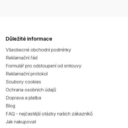
Z
á
p
a
Důležité informace
t
Všeobecné obchodní podmínky
í
Reklamační řád
Formulář pro odstoupení od smlouvy
Reklamační protokol
Soubory cookies
Ochrana osobních údajů
Doprava a platba
Blog
FAQ - nejčastější otázky našich zákazníků
Jak nakupovat