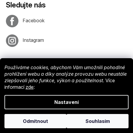
Sledujte nás
Facebook
Instagram
Používáme cookies, abychom Vám umožnili pohodlné
prohlížení webu a díky analýze provozu webu neustále
zlepšovali jeho funkce, výkon a použitelnost.
Více
informací
zde
:
Vytvořil
Shoptet
. Nastavil tým
EshopyUmíme
. Design by
Vokr
Nastavení
Copyright © 2024 Endy-shop.cz. Všechna práva vyhrazena.
Upravit
Odmítnout
Souhlasím
nastavení cookies