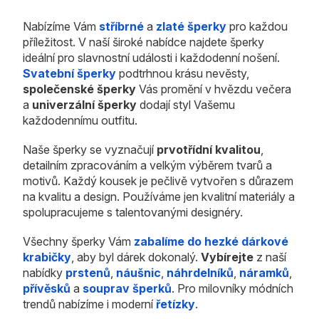
Nabízíme Vám
stříbrné
a
zlaté šperky
pro každou
příležitost. V naší široké nabídce najdete šperky
ideální pro slavnostní události i každodenní nošení.
Svatební šperky
podtrhnou krásu nevěsty,
společenské šperky
Vás promění v hvězdu večera
a
univerzální šperky
dodají styl Vašemu
každodennímu outfitu.
Naše šperky se vyznačují
prvotřídní kvalitou
,
detailním zpracováním a velkým výběrem tvarů a
motivů. Každý kousek je pečlivě vytvořen s důrazem
na kvalitu a design. Používáme jen kvalitní materiály a
spolupracujeme s talentovanými designéry.
Všechny šperky Vám
zabalíme do hezké dárkové
krabičky
, aby byl dárek dokonalý.
Vybírejte
z naší
nabídky
prstenů
,
náušnic
,
náhrdelníků
,
náramků
,
přívěsků
a
souprav šperků
. Pro milovníky módních
trendů nabízíme i moderní
řetízky
.