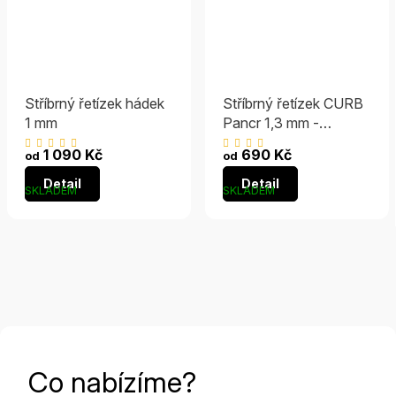
Stříbrný řetízek hádek
Stříbrný řetízek CURB
1 mm
Pancr 1,3 mm -
RHODIOVANÝ
Průměrné
Průměrné
1 090 Kč
690 Kč
od
od
hodnocení
hodnocení
Detail
Detail
produktu
produktu
SKLADEM
SKLADEM
je
je
5,0
4,9
z
z
5
5
hvězdiček.
hvězdiček.
Co nabízíme?