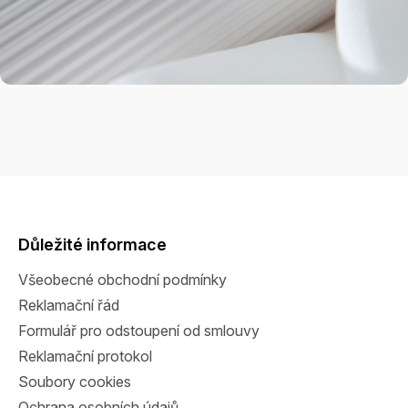
Z
á
p
a
Důležité informace
t
Všeobecné obchodní podmínky
í
Reklamační řád
Formulář pro odstoupení od smlouvy
Reklamační protokol
Soubory cookies
Ochrana osobních údajů