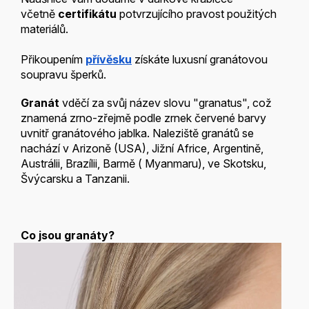
včetně
certifikátu
potvrzujícího pravost použitých
materiálů.
Přikoupením
přívěsku
získáte luxusní granátovou
soupravu šperků.
Granát
vděčí za svůj název slovu "granatus", což
znamená zrno-zřejmě podle zrnek červené barvy
uvnitř granátového jablka. Naleziště granátů se
nachází v Arizoně (USA), Jižní Africe, Argentině,
Austrálii, Brazílii, Barmě ( Myanmaru), ve Skotsku,
Švýcarsku a Tanzanii.
Co jsou granáty?