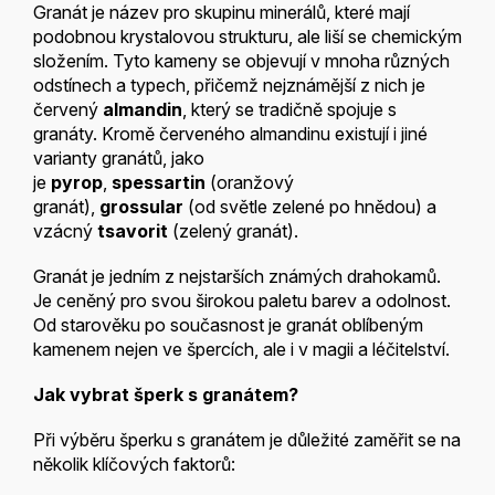
Granát je název pro skupinu minerálů, které mají
podobnou krystalovou strukturu, ale liší se chemickým
složením. Tyto kameny se objevují v mnoha různých
odstínech a typech, přičemž nejznámější z nich je
červený
almandin
, který se tradičně spojuje s
granáty. Kromě červeného almandinu existují i ​​jiné
varianty granátů, jako
je
pyrop
,
spessartin
(oranžový
granát),
grossular
(od světle zelené po hnědou) a
vzácný
tsavorit
(zelený granát).
Granát je jedním z nejstarších známých drahokamů.
Je ceněný pro svou širokou paletu barev a odolnost.
Od starověku po současnost je granát oblíbeným
kamenem nejen ve špercích, ale i v magii a léčitelství.
Jak vybrat šperk s granátem?
Při výběru šperku s granátem je důležité zaměřit se na
několik klíčových faktorů: