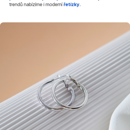
trendů nabízíme i moderní
řetízky
.