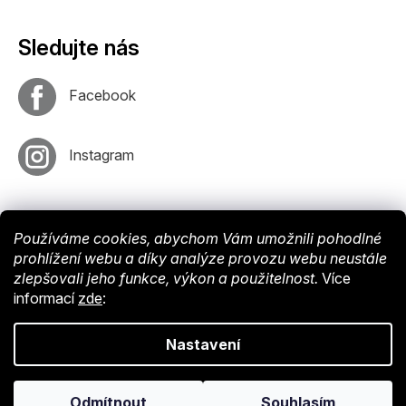
Sledujte nás
Facebook
Instagram
Používáme cookies, abychom Vám umožnili pohodlné
prohlížení webu a díky analýze provozu webu neustále
zlepšovali jeho funkce, výkon a použitelnost.
Více
informací
zde
:
Vytvořil
Shoptet
. Nastavil tým
EshopyUmíme
. Design by
Vokr
Nastavení
Copyright © 2024 Endy-shop.cz. Všechna práva vyhrazena.
Upravit
Odmítnout
Souhlasím
nastavení cookies