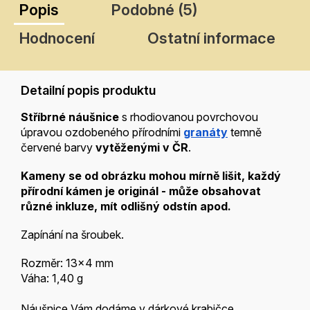
Popis
Podobné (5)
Hodnocení
Ostatní informace
Detailní popis produktu
Stříbrné náušnice
s rhodiovanou povrchovou
úpravou ozdobeného přírodními
granáty
temně
červené barvy
vytěženými v ČR
.
Kameny se od obrázku mohou mírně lišit, každý
přírodní kámen je
originál - může obsahovat
různé inkluze, mít odlišný odstín apod.
Zapínání na šroubek.
Rozměr: 13x4 mm
Váha: 1,40 g
Náušnice Vám dodáme v dárkové krabičce