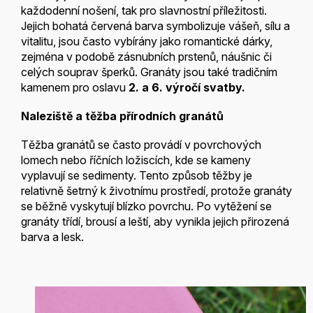
každodenní nošení, tak pro slavnostní příležitosti.
Jejich bohatá červená barva symbolizuje vášeň, sílu a
vitalitu, jsou často vybírány jako romantické dárky,
zejména v podobě zásnubních prstenů, náušnic či
celých souprav šperků. Granáty jsou také tradičním
kamenem pro oslavu
2. a 6. výročí svatby.
Naleziště a těžba přírodních granátů
Těžba granátů se často provádí v povrchových
lomech nebo říčních ložiscích, kde se kameny
vyplavují se sedimenty. Tento způsob těžby je
relativně šetrný k životnímu prostředí, protože granáty
se běžně vyskytují blízko povrchu. Po vytěžení se
granáty třídí, brousí a leští, aby vynikla jejich přirozená
barva a lesk.