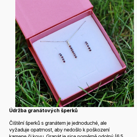
Údržba granátových šperků
Čištění šperků s granátem je jednoduché, ale
vyžaduje opatrnost, aby nedošlo k poškození
kamene či kovu. Granát je sice poměrně odolný (6,5