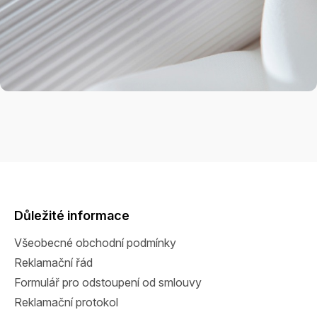
Z
á
p
a
Důležité informace
t
Všeobecné obchodní podmínky
í
Reklamační řád
Formulář pro odstoupení od smlouvy
Reklamační protokol