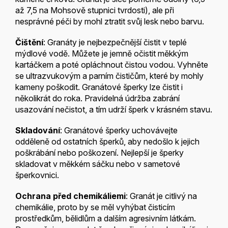
až 7,5 na Mohsově stupnici tvrdosti), ale při
nesprávné péči by mohl ztratit svůj lesk nebo barvu.
Čištění
: Granáty je nejbezpečnější čistit v teplé
mýdlové vodě. Můžete je jemně očistit měkkým
kartáčkem a poté opláchnout čistou vodou. Vyhněte
se ultrazvukovým a parním čističům, které by mohly
kameny poškodit. Granátové šperky lze čistit i
několikrát do roka. Pravidelná údržba zabrání
usazování nečistot, a tím udrží šperk v krásném stavu.
Skladování
: Granátové šperky uchovávejte
odděleně od ostatních šperků, aby nedošlo k jejich
poškrábání nebo poškození. Nejlepší je šperky
skladovat v měkkém sáčku nebo v sametové
šperkovnici.
Ochrana před chemikáliemi
: Granát je citlivý na
chemikálie, proto by se měl vyhýbat čisticím
prostředkům, bělidlům a dalším agresivním látkám.