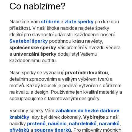
Co nabízíme?
Nabízíme Vám
stříbrné
a
zlaté šperky
pro každou
příležitost. V naší široké nabídce najdete šperky
ideální pro slavnostní události i každodenní nošení.
Svatební šperky
podtrhnou krásu nevěsty,
společenské šperky
Vás promění v hvězdu večera
a
univerzální šperky
dodají styl Vašemu
každodennímu outfitu.
Naše šperky se vyznačují
prvotřídní kvalitou
,
detailním zpracováním a velkým výběrem tvarů a
motivů. Každý kousek je pečlivě vytvořen s důrazem
na kvalitu a design. Používáme jen kvalitní materiály a
spolupracujeme s talentovanými designéry.
Všechny šperky Vám
zabalíme do hezké dárkové
krabičky
, aby byl dárek dokonalý.
Vybírejte
z naší
nabídky
prstenů
,
náušnic
,
náhrdelníků
,
náramků
,
přívěsků
a
souprav šperků
. Pro milovníky módních