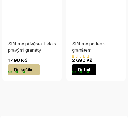
Stříbrný přívěsek Lela s
Stříbrný prsten s
pravými granáty
granátem
Průměrné
1 490 Kč
2 690 Kč
hodnocení
Do košíku
Detail
produktu
SKLADEM
SKLADEM
je
5,0
z
5
hvězdiček.