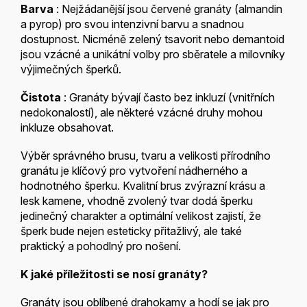
Barva
: Nejžádanější jsou červené granáty (almandin
a pyrop) pro svou intenzivní barvu a snadnou
dostupnost. Nicméně zelený tsavorit nebo demantoid
jsou vzácné a unikátní volby pro sběratele a milovníky
výjimečných šperků.
Čistota
: Granáty bývají často bez inkluzí (vnitřních
nedokonalostí), ale některé vzácné druhy mohou
inkluze obsahovat.
Výběr správného brusu, tvaru a velikosti přírodního
granátu je klíčový pro vytvoření nádherného a
hodnotného šperku. Kvalitní brus zvýrazní krásu a
lesk kamene, vhodně zvolený tvar dodá šperku
jedinečný charakter a optimální velikost zajistí, že
šperk bude nejen esteticky přitažlivý, ale také
praktický a pohodlný pro nošení.
K jaké příležitosti se nosí granáty?
Granáty jsou oblíbené drahokamy a hodí se jak pro