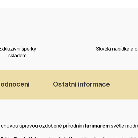
Exkluzivní šperky
Skvělá nabídka a 
skladem
odnocení
Ostatní informace
rchovou úpravou ozdobené přírodním
larimarem
světle
modré