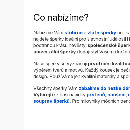
Co nabízíme?
Nabízíme Vám
stříbrné
a
zlaté šperky
pro ka
najdete šperky ideální pro slavnostní události 
podtrhnou krásu nevěsty,
společenské šper
univerzální šperky
dodají styl Vašemu každo
Naše šperky se vyznačují
prvotřídní kvalito
výběrem tvarů a motivů. Každý kousek je pečl
design. Používáme jen kvalitní materiály a sp
Všechny šperky Vám
zabalíme do hezké dá
Vybírejte
z naší nabídky
prstenů
,
náušnic
,
souprav šperků
. Pro milovníky módních tren