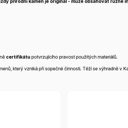
aždý přírodní kámen je
originál - může obsahovat různé in
tně
certifikátu
potvrzujícího pravost použitých materiálů.
kamenů, který vzniká při sopečné činnosti. Těží se výhradně v K