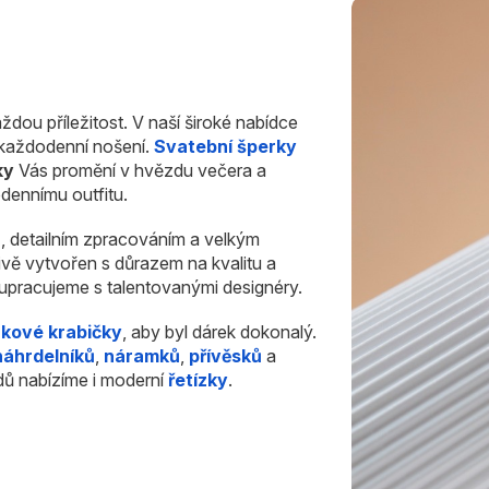
ždou příležitost. V naší široké nabídce
i každodenní nošení.
Svatební šperky
ky
Vás promění v hvězdu večera a
dennímu outfitu.
u
, detailním zpracováním a velkým
ivě vytvořen s důrazem na kvalitu a
olupracujeme s talentovanými designéry.
rkové krabičky
, aby byl dárek dokonalý.
náhrdelníků
,
náramků
,
přívěsků
a
dů nabízíme i moderní
řetízky
.