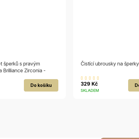
et šperků s pravým
Čistící ubrousky na šperky
 Brilliance Zirconia -
 přívěsek
Průměrné
329 Kč
Do košíku
D
hodnocení
SKLADEM
produktu
je
5,0
z
5
hvězdiček.