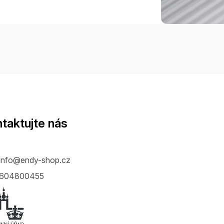
taktujte nás
info
@
endy-shop.cz
604800455