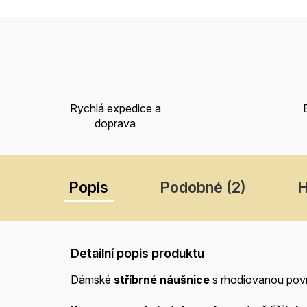
Rychlá expedice a
doprava
Popis
Podobné (2)
H
Detailní popis produktu
Dámské
stříbrné náušnice
s rhodiovanou pov