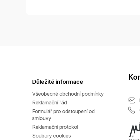
Z
á
p
a
Kon
t
Důležité informace
í
Všeobecné obchodní podmínky
Reklamační řád
Formulář pro odstoupení od
smlouvy
Reklamační protokol
Soubory cookies