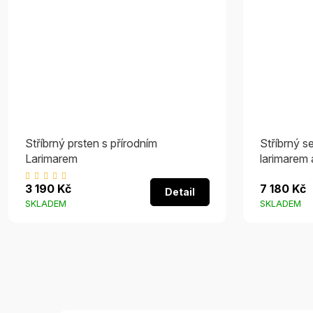
Stříbrný prsten s přírodním
Stříbrný s
Larimarem
larimarem a
náušnice a
Průměrné
3 190 Kč
7 180 Kč
Detail
hodnocení
SKLADEM
SKLADEM
produktu
je
5,0
z
5
hvězdiček.