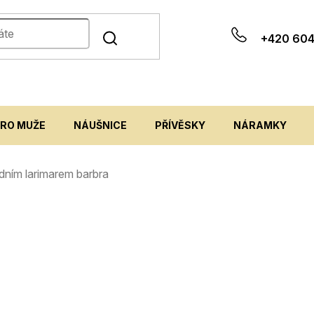
+420 604
PRO MUŽE
NÁUŠNICE
PŘÍVĚSKY
NÁRAMKY
rodním larimarem barbra