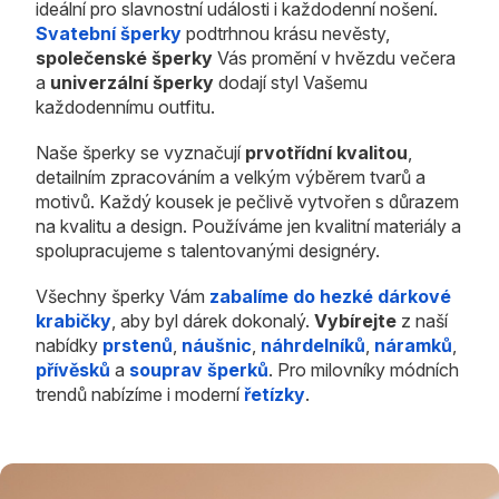
ideální pro slavnostní události i každodenní nošení.
Svatební šperky
podtrhnou krásu nevěsty,
společenské šperky
Vás promění v hvězdu večera
a
univerzální šperky
dodají styl Vašemu
každodennímu outfitu.
Naše šperky se vyznačují
prvotřídní kvalitou
,
detailním zpracováním a velkým výběrem tvarů a
motivů. Každý kousek je pečlivě vytvořen s důrazem
na kvalitu a design. Používáme jen kvalitní materiály a
spolupracujeme s talentovanými designéry.
Všechny šperky Vám
zabalíme do hezké dárkové
krabičky
, aby byl dárek dokonalý.
Vybírejte
z naší
nabídky
prstenů
,
náušnic
,
náhrdelníků
,
náramků
,
přívěsků
a
souprav šperků
. Pro milovníky módních
trendů nabízíme i moderní
řetízky
.