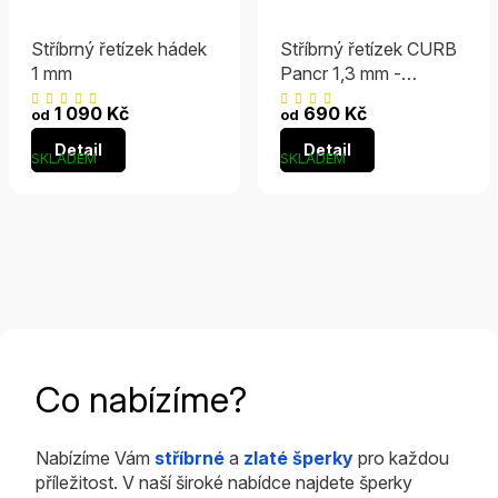
Stříbrný řetízek hádek
Stříbrný řetízek CURB
1 mm
Pancr 1,3 mm -
RHODIOVANÝ
Průměrné
Průměrné
1 090 Kč
690 Kč
od
od
hodnocení
hodnocení
Detail
Detail
produktu
produktu
SKLADEM
SKLADEM
je
je
5,0
4,9
z
z
5
5
hvězdiček.
hvězdiček.
Co nabízíme?
Nabízíme Vám
stříbrné
a
zlaté šperky
pro každou
příležitost. V naší široké nabídce najdete šperky