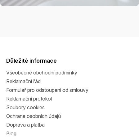
Z
á
p
a
Důležité informace
t
Všeobecné obchodní podmínky
í
Reklamační řád
Formulář pro odstoupení od smlouvy
Reklamační protokol
Soubory cookies
Ochrana osobních údajů
Doprava a platba
Blog