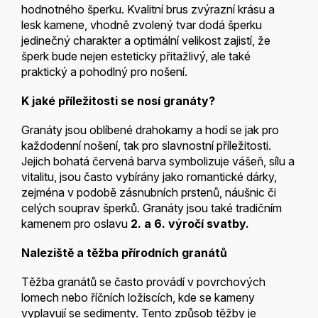
hodnotného šperku. Kvalitní brus zvýrazní krásu a
lesk kamene, vhodně zvolený tvar dodá šperku
jedinečný charakter a optimální velikost zajistí, že
šperk bude nejen esteticky přitažlivý, ale také
praktický a pohodlný pro nošení.
K jaké příležitosti se nosí granáty?
Granáty jsou oblíbené drahokamy a hodí se jak pro
každodenní nošení, tak pro slavnostní příležitosti.
Jejich bohatá červená barva symbolizuje vášeň, sílu a
vitalitu, jsou často vybírány jako romantické dárky,
zejména v podobě zásnubních prstenů, náušnic či
celých souprav šperků. Granáty jsou také tradičním
kamenem pro oslavu
2. a 6. výročí svatby.
Naleziště a těžba přírodních granátů
Těžba granátů se často provádí v povrchových
lomech nebo říčních ložiscích, kde se kameny
vyplavují se sedimenty. Tento způsob těžby je