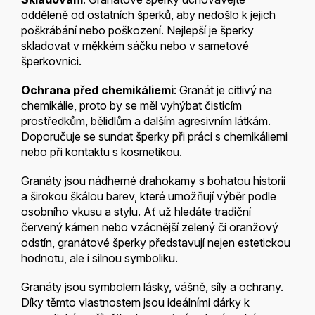
odděleně od ostatních šperků, aby nedošlo k jejich
poškrábání nebo poškození. Nejlepší je šperky
skladovat v měkkém sáčku nebo v sametové
šperkovnici.
Ochrana před chemikáliemi
: Granát je citlivý na
chemikálie, proto by se měl vyhýbat čisticím
prostředkům, bělidlům a dalším agresivním látkám.
Doporučuje se sundat šperky při práci s chemikáliemi
nebo při kontaktu s kosmetikou.
Granáty jsou nádherné drahokamy s bohatou historií
a širokou škálou barev, které umožňují výběr podle
osobního vkusu a stylu. Ať už hledáte tradiční
červený kámen nebo vzácnější zelený či oranžový
odstín, granátové šperky představují nejen estetickou
hodnotu, ale i silnou symboliku.
Granáty jsou symbolem lásky, vášně, síly a ochrany.
Díky těmto vlastnostem jsou ideálními dárky k