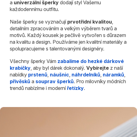
a
univerzální šperky
dodají styl Vašemu
každodennímu outfitu.
Naše šperky se vyznačují
prvotřídní kvalitou
,
detailním zpracováním a velkým výběrem tvarů a
motivů. Každý kousek je pečlivě vytvořen s důrazem
na kvalitu a design. Používáme jen kvalitní materiály a
spolupracujeme s talentovanými designéry.
Všechny šperky Vám
zabalíme do hezké dárkové
krabičky
, aby byl dárek dokonalý.
Vybírejte
z naší
nabídky
prstenů
,
náušnic
,
náhrdelníků
,
náramků
,
přívěsků
a
souprav šperků
. Pro milovníky módních
trendů nabízíme i moderní
řetízky
.