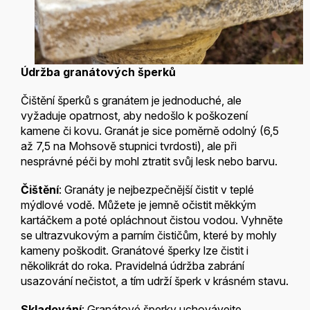
Údržba granátových šperků
Čištění šperků s granátem je jednoduché, ale
vyžaduje opatrnost, aby nedošlo k poškození
kamene či kovu. Granát je sice poměrně odolný (6,5
až 7,5 na Mohsově stupnici tvrdosti), ale při
nesprávné péči by mohl ztratit svůj lesk nebo barvu.
Čištění
: Granáty je nejbezpečnější čistit v teplé
mýdlové vodě. Můžete je jemně očistit měkkým
kartáčkem a poté opláchnout čistou vodou. Vyhněte
se ultrazvukovým a parním čističům, které by mohly
kameny poškodit. Granátové šperky lze čistit i
několikrát do roka. Pravidelná údržba zabrání
usazování nečistot, a tím udrží šperk v krásném stavu.
Skladování
: Granátové šperky uchovávejte