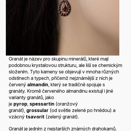
Granát je název pro skupinu minerálů, které mají
podobnou krystalovou strukturu, ale liší se chemickým
složením. Tyto kameny se objevují v mnoha různých
odstínech a typech, přičemž nejznámější z nich je
červený
almandin
, který se tradičně spojuje s
granáty. Kromě červeného almandinu existují i ​​jiné
varianty granátů, jako
je
pyrop
,
spessartin
(oranžový
granát),
grossular
(od světle zelené po hnědou) a
vzácný
tsavorit
(zelený granát).
Granát je jedním z nejstarších známých drahokamů.