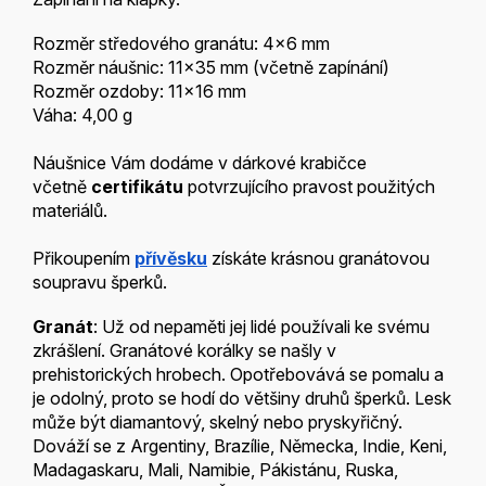
Rozměr středového granátu: 4x6 mm
Rozměr náušnic: 11x35 mm (včetně zapínání)
Rozměr ozdoby: 11x16 mm
Váha: 4,00 g
Náušnice Vám dodáme v dárkové krabičce
včetně
certifikátu
potvrzujícího pravost použitých
materiálů.
Přikoupením
přívěsku
získáte krásnou granátovou
soupravu šperků.
Granát
: Už od nepaměti jej lidé používali ke svému
zkrášlení. Granátové korálky se našly v
prehistorických hrobech. Opotřebovává se pomalu a
je odolný, proto se hodí do většiny druhů šperků. Lesk
může být diamantový, skelný nebo pryskyřičný.
Dováží se z Argentiny, Brazílie, Německa, Indie, Keni,
Madagaskaru, Mali, Namibie, Pákistánu, Ruska,