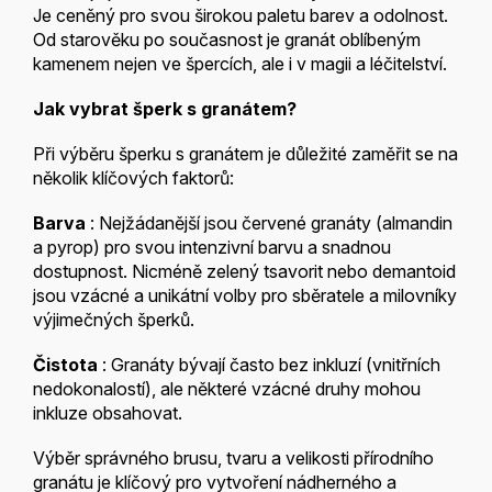
Je ceněný pro svou širokou paletu barev a odolnost.
Od starověku po současnost je granát oblíbeným
kamenem nejen ve špercích, ale i v magii a léčitelství.
Jak vybrat šperk s granátem?
Při výběru šperku s granátem je důležité zaměřit se na
několik klíčových faktorů:
Barva
: Nejžádanější jsou červené granáty (almandin
a pyrop) pro svou intenzivní barvu a snadnou
dostupnost. Nicméně zelený tsavorit nebo demantoid
jsou vzácné a unikátní volby pro sběratele a milovníky
výjimečných šperků.
Čistota
: Granáty bývají často bez inkluzí (vnitřních
nedokonalostí), ale některé vzácné druhy mohou
inkluze obsahovat.
Výběr správného brusu, tvaru a velikosti přírodního
granátu je klíčový pro vytvoření nádherného a