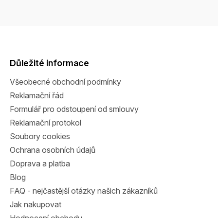
Z
á
p
a
Důležité informace
t
Všeobecné obchodní podmínky
í
Reklamační řád
Formulář pro odstoupení od smlouvy
Reklamační protokol
Soubory cookies
Ochrana osobních údajů
Doprava a platba
Blog
FAQ - nejčastější otázky našich zákazníků
Jak nakupovat
Hodnocení obchodu