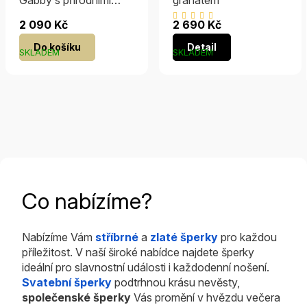
granáty
Průměrné
2 090 Kč
2 690 Kč
hodnocení
Do košíku
Detail
produktu
SKLADEM
SKLADEM
je
5,0
z
5
hvězdiček.
Co nabízíme?
Nabízíme Vám
stříbrné
a
zlaté šperky
pro každou
příležitost. V naší široké nabídce najdete šperky
ideální pro slavnostní události i každodenní nošení.
Svatební šperky
podtrhnou krásu nevěsty,
společenské šperky
Vás promění v hvězdu večera