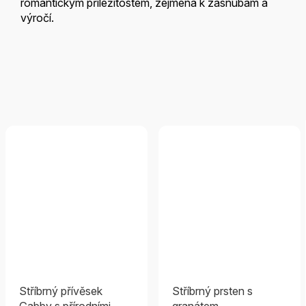
romantickým příležitostem, zejména k zásnubám a
výročí.
Stříbrný přívěsek
Stříbrný prsten s
Gabby s přírodními
granátem