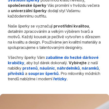
Svatební šperky
podtrhnou krásu nevěsty,
společenské šperky
Vás promění v hvězdu večera
a
univerzální šperky
dodají styl Vašemu
každodennímu outfitu.
Naše šperky se vyznačují
prvotřídní kvalitou
,
detailním zpracováním a velkým výběrem tvarů a
motivů. Každý kousek je pečlivě vytvořen s důrazem
na kvalitu a design. Používáme jen kvalitní materiály a
spolupracujeme s talentovanými designéry.
Všechny šperky Vám
zabalíme do hezké dárkové
krabičky
, aby byl dárek dokonalý.
Vybírejte
z naší
nabídky
prstenů
,
náušnic
,
náhrdelníků
,
náramků
,
přívěsků
a
souprav šperků
. Pro milovníky módních
trendů nabízíme i moderní
řetízky
.