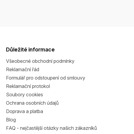
Z
á
p
a
Důležité informace
t
Všeobecné obchodní podmínky
í
Reklamační řád
Formulář pro odstoupení od smlouvy
Reklamační protokol
Soubory cookies
Ochrana osobních údajů
Doprava a platba
Blog
FAQ - nejčastější otázky našich zákazníků