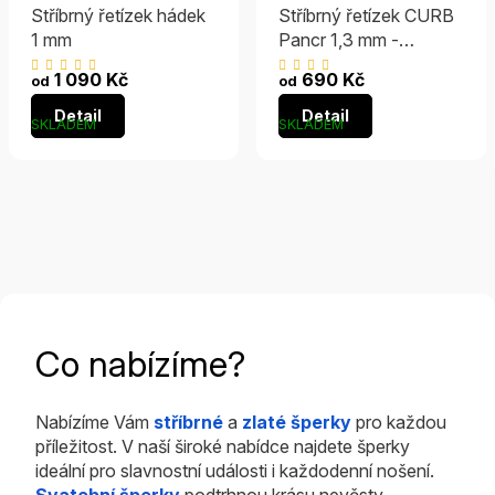
Stříbrný řetízek hádek
Stříbrný řetízek CURB
1 mm
Pancr 1,3 mm -
RHODIOVANÝ
Průměrné
Průměrné
1 090 Kč
690 Kč
od
od
hodnocení
hodnocení
Detail
Detail
produktu
produktu
SKLADEM
SKLADEM
je
je
5,0
4,9
z
z
5
5
hvězdiček.
hvězdiček.
Co nabízíme?
Nabízíme Vám
stříbrné
a
zlaté šperky
pro každou
příležitost. V naší široké nabídce najdete šperky
ideální pro slavnostní události i každodenní nošení.