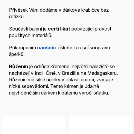
Přívěsek Vám dodáme v dárkové krabičce bez
řetízku.
Součástí balení je
certifikát
potvrzující pravost
použitých materiálů.
Přikoupením
náušnic
získáte luxusní soupravu
šperků.
Růženín
je odrůda křemene, největší naleziště se
nacházejí v Indii, Číně, v Brazílii a na Madagaskaru.
Růženín má silné účinky v oblasti emocí, zvyšuje
nízké sebevědomí. Tento kámen je údajně
nejvhodnějším dárkem k pátému výročí sňatku.