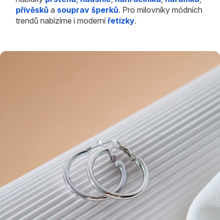
přívěsků
a
souprav šperků
. Pro milovníky módních
trendů nabízíme i moderní
řetízky
.