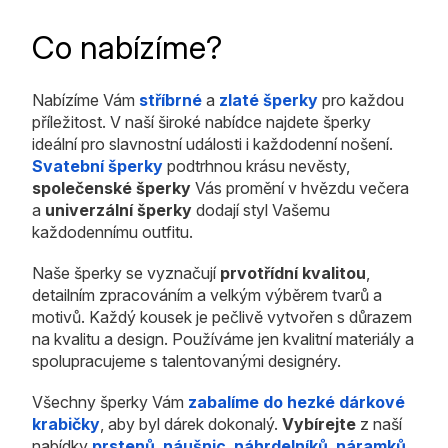
Co nabízíme?
Nabízíme Vám
stříbrné
a
zlaté šperky
pro každou
příležitost. V naší široké nabídce najdete šperky
ideální pro slavnostní události i každodenní nošení.
Svatební šperky
podtrhnou krásu nevěsty,
společenské šperky
Vás promění v hvězdu večera
a
univerzální šperky
dodají styl Vašemu
každodennímu outfitu.
Naše šperky se vyznačují
prvotřídní kvalitou
,
detailním zpracováním a velkým výběrem tvarů a
motivů. Každý kousek je pečlivě vytvořen s důrazem
na kvalitu a design. Používáme jen kvalitní materiály a
spolupracujeme s talentovanými designéry.
Všechny šperky Vám
zabalíme do hezké dárkové
krabičky
, aby byl dárek dokonalý.
Vybírejte
z naší
nabídky
prstenů
,
náušnic
,
náhrdelníků
,
náramků
,