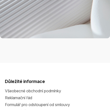
Z
á
p
a
Důležité informace
t
Všeobecné obchodní podmínky
í
Reklamační řád
Formulář pro odstoupení od smlouvy