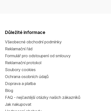
Z
á
p
a
Důležité informace
t
Všeobecné obchodní podmínky
í
Reklamační řád
Formulář pro odstoupení od smlouvy
Reklamační protokol
Soubory cookies
Ochrana osobních údajů
Doprava a platba
Blog
FAQ - nejčastější otázky našich zákazníků
Jak nakupovat