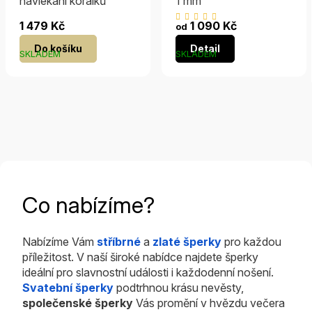
navlékání korálků
1 mm
Průměrné
1 479 Kč
1 090 Kč
od
hodnocení
Do košíku
Detail
produktu
SKLADEM
SKLADEM
je
5,0
z
5
hvězdiček.
Co nabízíme?
Nabízíme Vám
stříbrné
a
zlaté šperky
pro každou
příležitost. V naší široké nabídce najdete šperky
ideální pro slavnostní události i každodenní nošení.
Svatební šperky
podtrhnou krásu nevěsty,
společenské šperky
Vás promění v hvězdu večera