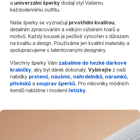
a
univerzální šperky
dodají styl Vašemu
každodennímu outfitu.
Naše šperky se vyznačují
prvotřídní kvalitou
,
detailním zpracováním a velkým výběrem tvarů a
motivů. Každý kousek je pečlivě vytvořen s důrazem
na kvalitu a design. Používáme jen kvalitní materiály a
spolupracujeme s talentovanými designéry.
Všechny šperky Vám
zabalíme do hezké dárkové
krabičky
, aby byl dárek dokonalý.
Vybírejte
z naší
nabídky
prstenů
,
náušnic
,
náhrdelníků
,
náramků
,
přívěsků
a
souprav šperků
. Pro milovníky módních
trendů nabízíme i moderní
řetízky
.