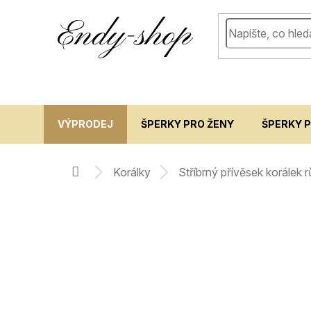
Přejít
na
obsah
VÝPRODEJ
ŠPERKY PRO ŽENY
ŠPERKY 
korálky
stříbrný přívěsek korálek
domů