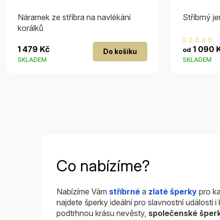
Náramek ze stříbra na navlékání
Stříbrný j
korálků
P
1 479 Kč
1 090 
od
Do košíku
h
SKLADEM
SKLADEM
p
je
5
z
5
h
Co nabízíme?
Nabízíme Vám
stříbrné
a
zlaté šperky
pro ka
najdete šperky ideální pro slavnostní události 
podtrhnou krásu nevěsty,
společenské šper