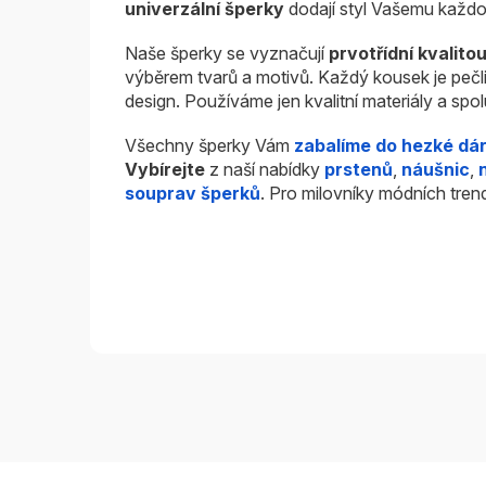
univerzální šperky
dodají styl Vašemu každo
Naše šperky se vyznačují
prvotřídní kvalito
výběrem tvarů a motivů. Každý kousek je pečl
design. Používáme jen kvalitní materiály a sp
Všechny šperky Vám
zabalíme do hezké dá
Vybírejte
z naší nabídky
prstenů
,
náušnic
,
souprav šperků
. Pro milovníky módních tren
Z