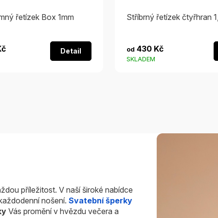
emný řetízek Box 1mm
Stříbrný řetízek čtyřhran 
růměrné
Kč
430 Kč
od
Detail
odnocení
SKLADEM
roduktu
,0
vězdiček.
ždou příležitost. V naší široké nabídce
i každodenní nošení.
Svatební šperky
ky
Vás promění v hvězdu večera a