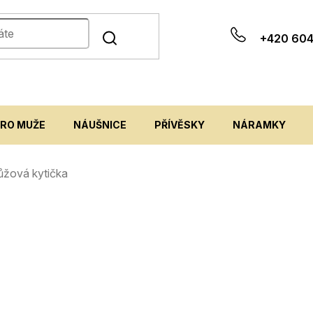
+420 604
PRO MUŽE
NÁUŠNICE
PŘÍVĚSKY
NÁRAMKY
 růžová kytička