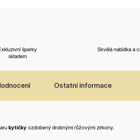
Exkluzivní šperky
Skvělá nabídka a 
skladem
Hodnocení
Ostatní informace
varu
kytičky
ozdobený drobnými růžovými zirkony.