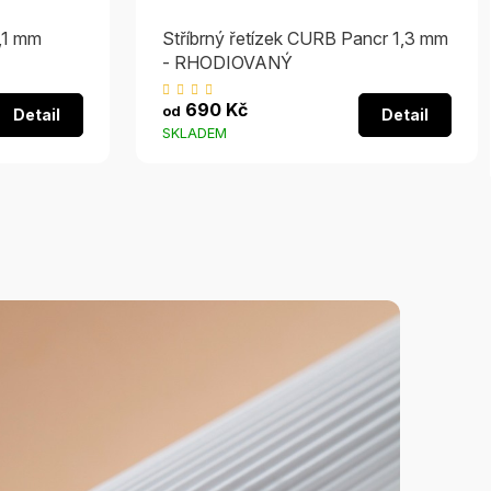
1,1 mm
Stříbrný řetízek CURB Pancr 1,3 mm
- RHODIOVANÝ
Průměrné
690 Kč
od
Detail
Detail
hodnocení
SKLADEM
produktu
je
4,9
z
5
hvězdiček.