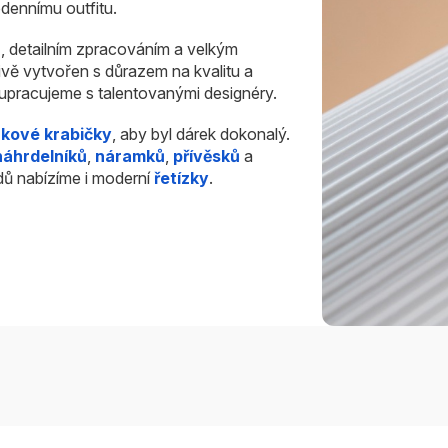
dennímu outfitu.
u
, detailním zpracováním a velkým
ivě vytvořen s důrazem na kvalitu a
olupracujeme s talentovanými designéry.
rkové krabičky
, aby byl dárek dokonalý.
náhrdelníků
,
náramků
,
přívěsků
a
dů nabízíme i moderní
řetízky
.