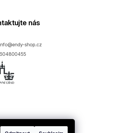
taktujte nás
info
@
endy-shop.cz
604800455