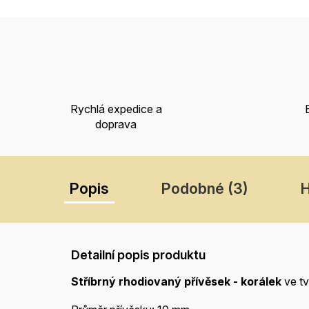
Rychlá expedice a
doprava
Popis
Podobné (3)
Detailní popis produktu
Stříbrný rhodiovaný přívěsek - korálek
ve t