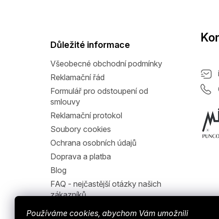
á
p
a
Kon
t
Důležité informace
í
Všeobecné obchodní podmínky
Reklamační řád
Formulář pro odstoupení od
smlouvy
Reklamační protokol
Soubory cookies
Ochrana osobních údajů
Doprava a platba
Blog
FAQ - nejčastější otázky našich
zákazníků
Jak nakupovat
Používáme cookies, abychom Vám umožnili