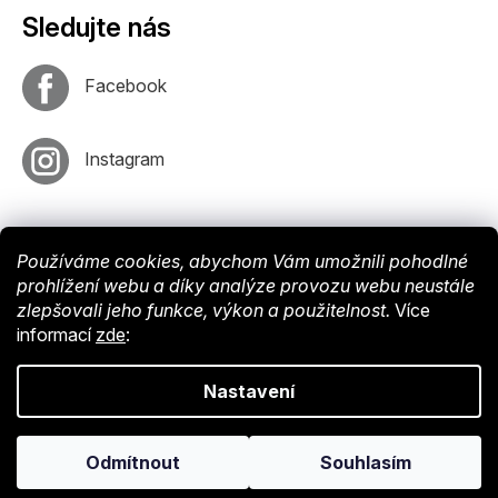
Sledujte nás
Facebook
Instagram
Používáme cookies, abychom Vám umožnili pohodlné
prohlížení webu a díky analýze provozu webu neustále
zlepšovali jeho funkce, výkon a použitelnost.
Více
informací
zde
:
Vytvořil
Shoptet
. Nastavil tým
EshopyUmíme
. Design by
Vokr
Nastavení
Copyright © 2024 Endy-shop.cz. Všechna práva vyhrazena.
Upravit
Odmítnout
Souhlasím
nastavení cookies