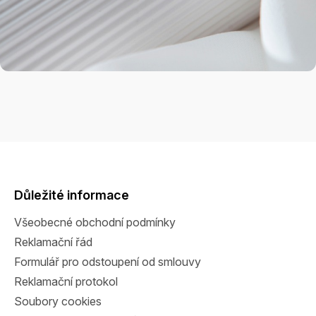
Z
á
p
a
Důležité informace
t
Všeobecné obchodní podmínky
í
Reklamační řád
Formulář pro odstoupení od smlouvy
Reklamační protokol
Soubory cookies