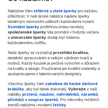
Nabízíme Vám
stříbrné
a
zlaté šperky
pro každou
příležitost. V naší široké nabídce najdete šperky
ideální pro slavnostní události i každodenní nošení.
Svatební šperky
podtrhnou krásu nevěsty,
společenské šperky
Vás promění v hvězdu večera
a
univerzální šperky
dodají styl Vašemu
každodennímu outfitu.
Naše šperky se vyznačují
prvotřídní kvalitou
,
detailním zpracováním a velkým výběrem tvarů a
motivů. Každý kousek je pečlivě vytvořen s důrazem
na kvalitu a design. Používáme jen kvalitní materiály a
spolupracujeme s talentovanými designéry.
Všechny šperky Vám
zabalíme do hezké dárkové
krabičky
, aby byl dárek dokonalý.
Vybírejte
z naší
nabídky
prstenů
,
náušnic
,
náhrdelníků
,
náramků
,
přívěsků
a
souprav šperků
. Pro milovníky módních
trendů nabízíme i moderní
řetízky
.