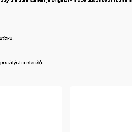
aždý přírodní kámen je
originál - může obsahovat různé in
tízku.
 použitých materiálů.