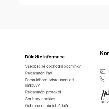
Z
á
p
a
Kon
t
Důležité informace
í
Všeobecné obchodní podmínky
Reklamační řád
Formulář pro odstoupení od
smlouvy
Reklamační protokol
Soubory cookies
Ochrana osobních údajů