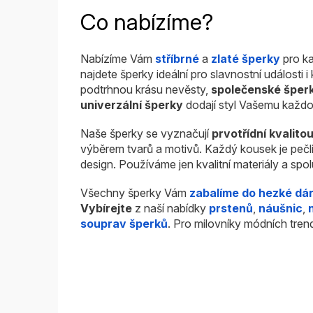
Co nabízíme?
Nabízíme Vám
stříbrné
a
zlaté šperky
pro ka
najdete šperky ideální pro slavnostní události 
podtrhnou krásu nevěsty,
společenské šper
univerzální šperky
dodají styl Vašemu každo
Naše šperky se vyznačují
prvotřídní kvalito
výběrem tvarů a motivů. Každý kousek je pečl
design. Používáme jen kvalitní materiály a sp
Všechny šperky Vám
zabalíme do hezké dá
Vybírejte
z naší nabídky
prstenů
,
náušnic
,
souprav šperků
. Pro milovníky módních tren