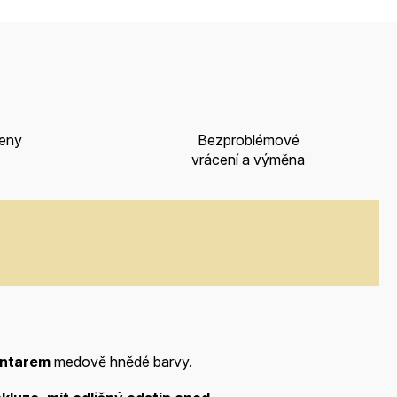
ceny
Bezproblémové
vrácení a výměna
antarem
medově hnědé barvy.