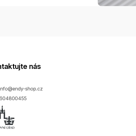
taktujte nás
info
@
endy-shop.cz
604800455