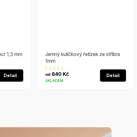
ncr 1,3 mm
Jemný kuličkový řetízek ze stříbra
1mm
Průměrné
640 Kč
od
Detail
Detail
hodnocení
SKLADEM
produktu
je
5,0
z
5
hvězdiček.