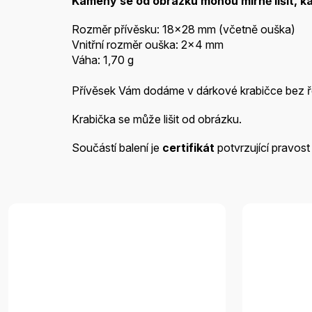
Kameny se od obrázku mohou mírně lišit, k
Rozměr přívěsku: 18x28 mm (včetně ouška)
Vnitřní rozměr ouška: 2x4 mm
Váha: 1,70 g
Přívěsek Vám dodáme v dárkové krabičce bez ře
Krabička se může lišit od obrázku.
Součástí balení je
certifikát
potvrzující pravost