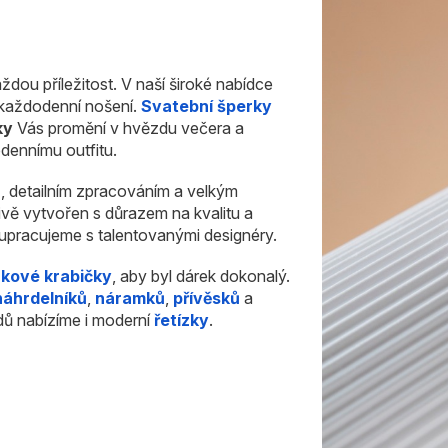
ždou příležitost. V naší široké nabídce
i každodenní nošení.
Svatební šperky
ky
Vás promění v hvězdu večera a
dennímu outfitu.
u
, detailním zpracováním a velkým
ivě vytvořen s důrazem na kvalitu a
olupracujeme s talentovanými designéry.
rkové krabičky
, aby byl dárek dokonalý.
náhrdelníků
,
náramků
,
přívěsků
a
dů nabízíme i moderní
řetízky
.