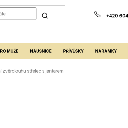
+420 604
PRO MUŽE
NÁUŠNICE
PŘÍVĚSKY
NÁRAMKY
ní zvěrokruhu střelec s jantarem