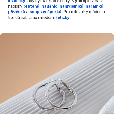
krabičky
, aby byl dárek dokonalý.
Vybírejte
z naší
nabídky
prstenů
,
náušnic
,
náhrdelníků
,
náramků
,
přívěsků
a
souprav šperků
. Pro milovníky módních
trendů nabízíme i moderní
řetízky
.