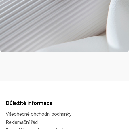
Z
á
p
a
Důležité informace
t
Všeobecné obchodní podmínky
í
Reklamační řád