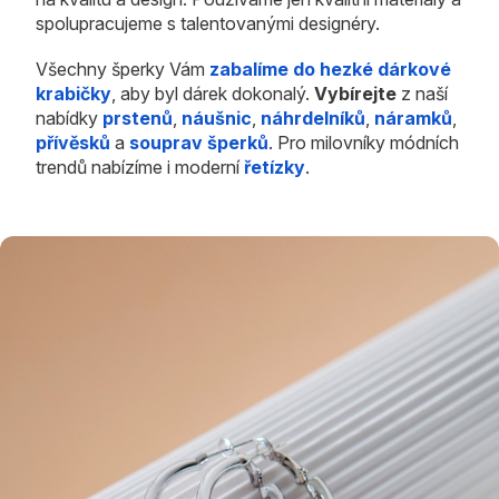
spolupracujeme s talentovanými designéry.
Všechny šperky Vám
zabalíme do hezké dárkové
krabičky
, aby byl dárek dokonalý.
Vybírejte
z naší
nabídky
prstenů
,
náušnic
,
náhrdelníků
,
náramků
,
přívěsků
a
souprav šperků
. Pro milovníky módních
trendů nabízíme i moderní
řetízky
.