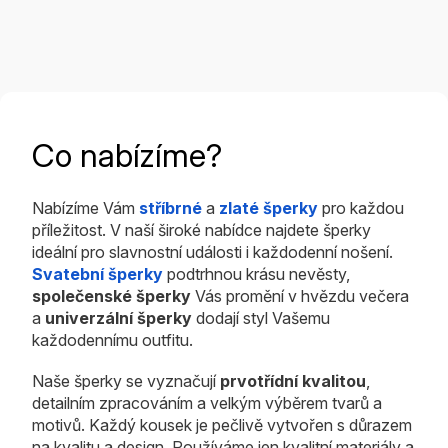
5
5
hvězdiček.
hvězdiček.
Co nabízíme?
Nabízíme Vám
stříbrné
a
zlaté šperky
pro každou
příležitost. V naší široké nabídce najdete šperky
ideální pro slavnostní události i každodenní nošení.
Svatební šperky
podtrhnou krásu nevěsty,
společenské šperky
Vás promění v hvězdu večera
a
univerzální šperky
dodají styl Vašemu
každodennímu outfitu.
Naše šperky se vyznačují
prvotřídní kvalitou
,
detailním zpracováním a velkým výběrem tvarů a
motivů. Každý kousek je pečlivě vytvořen s důrazem
na kvalitu a design. Používáme jen kvalitní materiály a