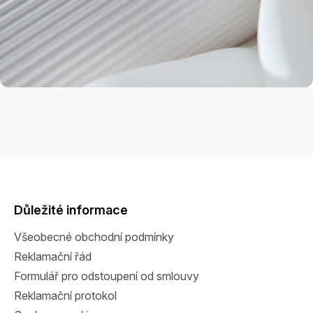
Z
á
p
a
Důležité informace
t
Všeobecné obchodní podmínky
í
Reklamační řád
Formulář pro odstoupení od smlouvy
Reklamační protokol