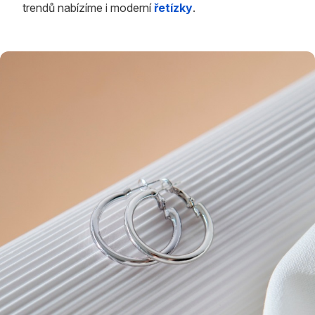
trendů nabízíme i moderní
řetízky
.