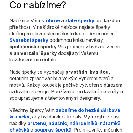
Co nabízíme?
Nabízíme Vám
stříbrné
a
zlaté šperky
pro každou
příležitost. V naší široké nabídce najdete šperky
ideální pro slavnostní události i každodenní nošení.
Svatební šperky
podtrhnou krásu nevěsty,
společenské šperky
Vás promění v hvězdu večera
a
univerzální šperky
dodají styl Vašemu
každodennímu outfitu.
Naše šperky se vyznačují
prvotřídní kvalitou
,
detailním zpracováním a velkým výběrem tvarů a
motivů. Každý kousek je pečlivě vytvořen s důrazem
na kvalitu a design. Používáme jen kvalitní materiály a
spolupracujeme s talentovanými designéry.
Všechny šperky Vám
zabalíme do hezké dárkové
krabičky
, aby byl dárek dokonalý.
Vybírejte
z naší
nabídky
prstenů
,
náušnic
,
náhrdelníků
,
náramků
,
přívěsků
a
souprav šperků
. Pro milovníky módních