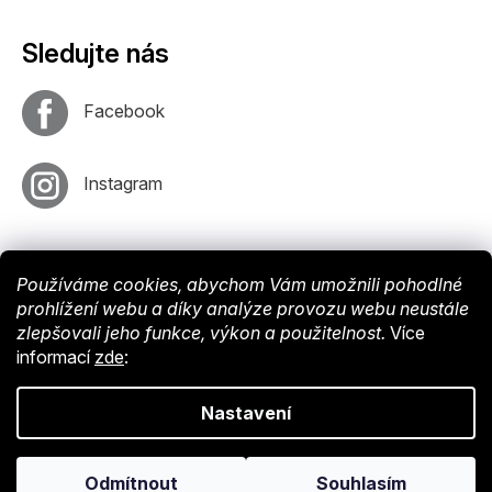
Sledujte nás
Facebook
Instagram
Používáme cookies, abychom Vám umožnili pohodlné
prohlížení webu a díky analýze provozu webu neustále
zlepšovali jeho funkce, výkon a použitelnost.
Více
informací
zde
:
Vytvořil
Shoptet
. Nastavil tým
EshopyUmíme
. Design by
Vokr
Nastavení
Copyright © 2024 Endy-shop.cz. Všechna práva vyhrazena.
Upravit
Odmítnout
Souhlasím
nastavení cookies