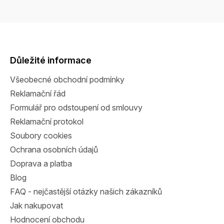
Z
á
p
a
Důležité informace
t
Všeobecné obchodní podmínky
í
Reklamační řád
Formulář pro odstoupení od smlouvy
Reklamační protokol
Soubory cookies
Ochrana osobních údajů
Doprava a platba
Blog
FAQ - nejčastější otázky našich zákazníků
Jak nakupovat
Hodnocení obchodu