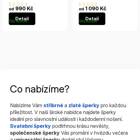
Průměrné
Průměrné
990 Kč
1 090 Kč
od
od
hodnocení
hodnocení
Detail
Detail
produktu
produktu
SKLADEM
SKLADEM
je
je
5,0
5,0
z
z
5
5
hvězdiček.
hvězdiček.
Co nabízíme?
Nabízíme Vám
stříbrné
a
zlaté šperky
pro každou
příležitost. V naší široké nabídce najdete šperky
ideální pro slavnostní události i každodenní nošení.
Svatební šperky
podtrhnou krásu nevěsty,
společenské šperky
Vás promění v hvězdu večera
a
univerzální šperky
dodají styl Vašemu