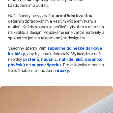
každodennímu outfitu.
Naše šperky se vyznačují
prvotřídní kvalitou
,
detailním zpracováním a velkým výběrem tvarů a
motivů. Každý kousek je pečlivě vytvořen s důrazem
na kvalitu a design. Používáme jen kvalitní materiály a
spolupracujeme s talentovanými designéry.
Všechny šperky Vám
zabalíme do hezké dárkové
krabičky
, aby byl dárek dokonalý.
Vybírejte
z naší
nabídky
prstenů
,
náušnic
,
náhrdelníků
,
náramků
,
přívěsků
a
souprav šperků
. Pro milovníky módních
trendů nabízíme i moderní
řetízky
.