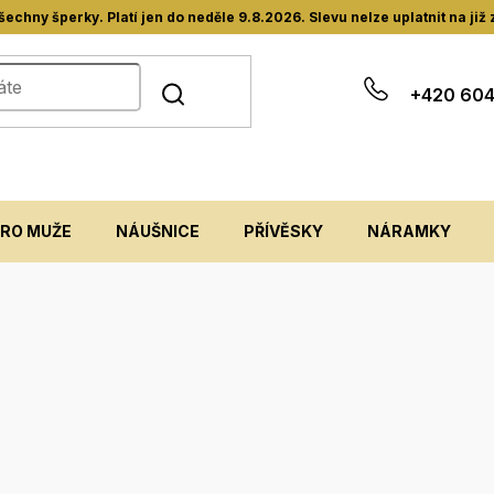
hny šperky. Platí jen do neděle 9.8.2026. Slevu nelze uplatnit na již
+420 604
PRO MUŽE
NÁUŠNICE
PŘÍVĚSKY
NÁRAMKY