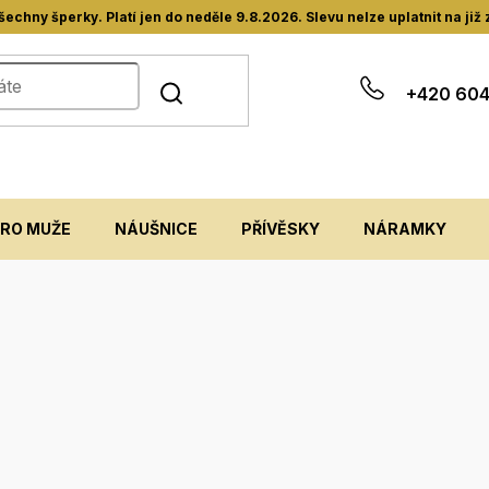
hny šperky. Platí jen do neděle 9.8.2026. Slevu nelze uplatnit na již
+420 604
PRO MUŽE
NÁUŠNICE
PŘÍVĚSKY
NÁRAMKY