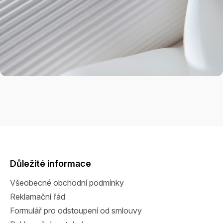
Z
á
p
a
Důležité informace
t
Všeobecné obchodní podmínky
í
Reklamační řád
Formulář pro odstoupení od smlouvy