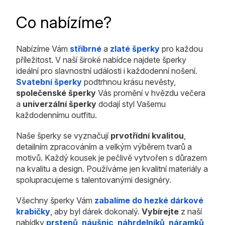
Co nabízíme?
Nabízíme Vám
stříbrné
a
zlaté šperky
pro každou
příležitost. V naší široké nabídce najdete šperky
ideální pro slavnostní události i každodenní nošení.
Svatební šperky
podtrhnou krásu nevěsty,
společenské šperky
Vás promění v hvězdu večera
a
univerzální šperky
dodají styl Vašemu
každodennímu outfitu.
Naše šperky se vyznačují
prvotřídní kvalitou
,
detailním zpracováním a velkým výběrem tvarů a
motivů. Každý kousek je pečlivě vytvořen s důrazem
na kvalitu a design. Používáme jen kvalitní materiály a
spolupracujeme s talentovanými designéry.
Všechny šperky Vám
zabalíme do hezké dárkové
krabičky
, aby byl dárek dokonalý.
Vybírejte
z naší
nabídky
prstenů
,
náušnic
,
náhrdelníků
,
náramků
,