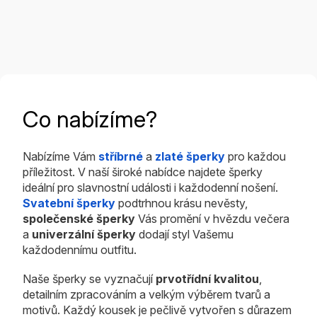
z
5
hvězdiček.
Co nabízíme?
Nabízíme Vám
stříbrné
a
zlaté šperky
pro každou
příležitost. V naší široké nabídce najdete šperky
ideální pro slavnostní události i každodenní nošení.
Svatební šperky
podtrhnou krásu nevěsty,
společenské šperky
Vás promění v hvězdu večera
a
univerzální šperky
dodají styl Vašemu
každodennímu outfitu.
Naše šperky se vyznačují
prvotřídní kvalitou
,
detailním zpracováním a velkým výběrem tvarů a
motivů. Každý kousek je pečlivě vytvořen s důrazem