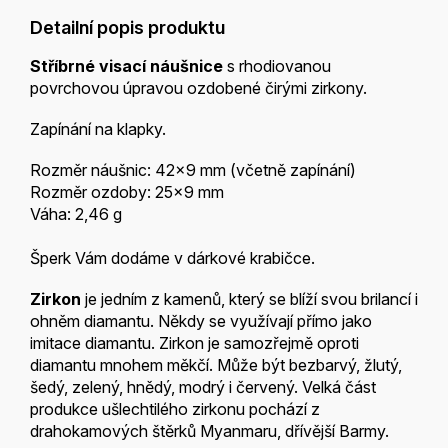
Detailní popis produktu
Stříbrné visací náušnice
s rhodiovanou
povrchovou úpravou ozdobené čirými zirkony.
Zapínání na klapky.
Rozměr náušnic: 42x9 mm (včetně zapínání)
Rozměr ozdoby: 25x9 mm
Váha: 2,46 g
Šperk Vám dodáme v dárkové krabičce.
Zirkon
je jedním z kamenů, který se blíží svou brilancí i
ohněm diamantu. Někdy se využívají přímo jako
imitace diamantu. Zirkon je samozřejmě oproti
diamantu mnohem měkčí. Může být bezbarvý, žlutý,
šedý, zelený, hnědý, modrý i červený. Velká část
produkce ušlechtilého zirkonu pochází z
drahokamových štěrků Myanmaru, dřívější Barmy.