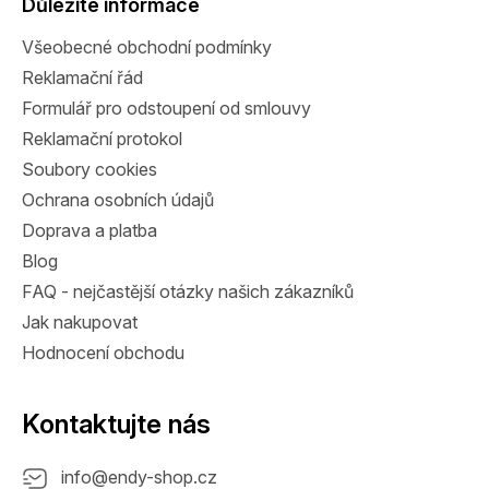
a
Důležité informace
t
Všeobecné obchodní podmínky
í
Reklamační řád
Formulář pro odstoupení od smlouvy
Reklamační protokol
Soubory cookies
Ochrana osobních údajů
Doprava a platba
Blog
FAQ - nejčastější otázky našich zákazníků
Jak nakupovat
Hodnocení obchodu
Kontaktujte nás
info
@
endy-shop.cz