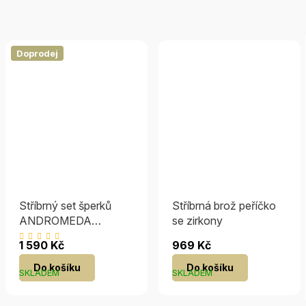
Doprodej
Stříbrný set šperků
Stříbrná brož peříčko
ANDROMEDA
se zirkony
náušnice a přívěsek
Průměrné
1 590 Kč
969 Kč
hodnocení
Do košíku
Do košíku
produktu
SKLADEM
SKLADEM
je
5,0