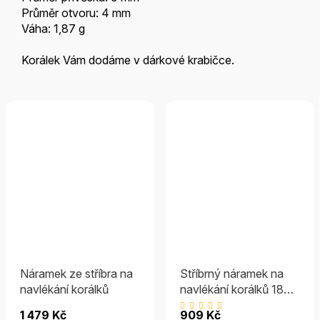
Průměr otvoru: 4 mm
Váha: 1,87 g
Korálek Vám dodáme v dárkové krabičce.
Náramek ze stříbra na
Stříbrný náramek na
navlékání korálků
navlékání korálků 18
cm
Průměrné
1 479 Kč
909 Kč