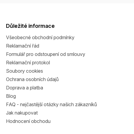
Z
á
p
a
Důležité informace
t
Všeobecné obchodní podmínky
í
Reklamační řád
Formulář pro odstoupení od smlouvy
Reklamační protokol
Soubory cookies
Ochrana osobních údajů
Doprava a platba
Blog
FAQ - nejčastější otázky našich zákazníků
Jak nakupovat
Hodnocení obchodu