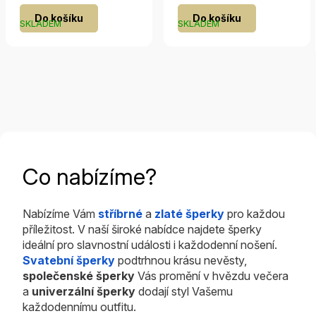
hodnocení
Do košíku
Do košíku
produktu
SKLADEM
SKLADEM
je
5,0
z
5
hvězdiček.
Co nabízíme?
Nabízíme Vám
stříbrné
a
zlaté šperky
pro každou
příležitost. V naší široké nabídce najdete šperky
ideální pro slavnostní události i každodenní nošení.
Svatební šperky
podtrhnou krásu nevěsty,
společenské šperky
Vás promění v hvězdu večera
a
univerzální šperky
dodají styl Vašemu
každodennímu outfitu.