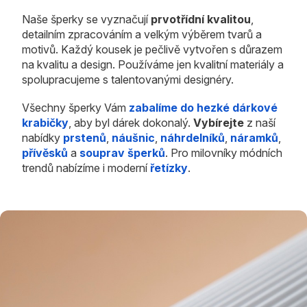
Naše šperky se vyznačují
prvotřídní kvalitou
,
detailním zpracováním a velkým výběrem tvarů a
motivů. Každý kousek je pečlivě vytvořen s důrazem
na kvalitu a design. Používáme jen kvalitní materiály a
spolupracujeme s talentovanými designéry.
Všechny šperky Vám
zabalíme do hezké dárkové
krabičky
, aby byl dárek dokonalý.
Vybírejte
z naší
nabídky
prstenů
,
náušnic
,
náhrdelníků
,
náramků
,
přívěsků
a
souprav šperků
. Pro milovníky módních
trendů nabízíme i moderní
řetízky
.