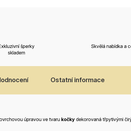
Exkluzivní šperky
Skvělá nabídka a 
skladem
Hodnocení
Ostatní informace
ovrchovou úpravou ve tvaru
kočky
dekorovaná třpytivými čir