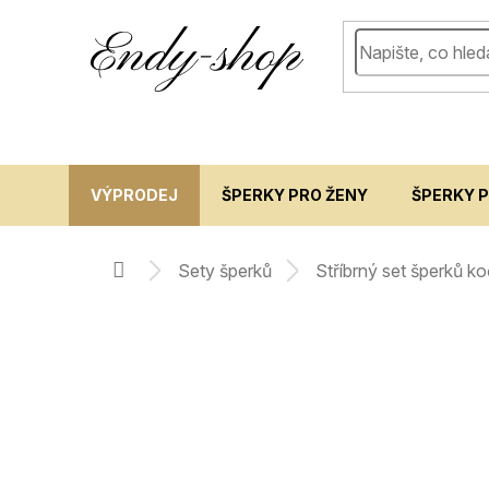
Přejít
na
obsah
VÝPRODEJ
ŠPERKY PRO ŽENY
ŠPERKY 
sety šperků
stříbrný set šperků k
domů