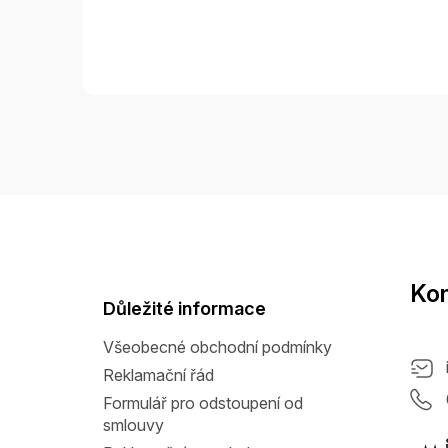
Z
á
p
a
Kon
t
Důležité informace
í
Všeobecné obchodní podmínky
Reklamační řád
Formulář pro odstoupení od
smlouvy