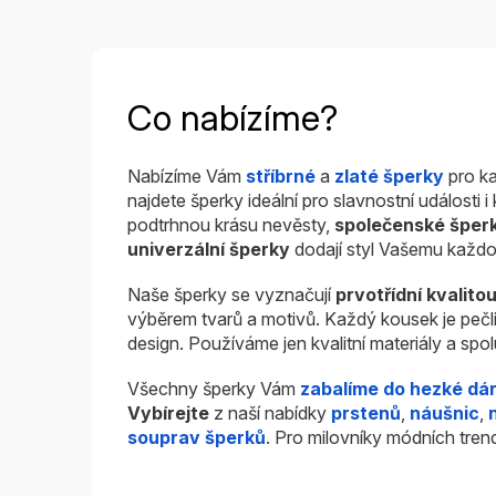
hvězdiček.
h
Co nabízíme?
Nabízíme Vám
stříbrné
a
zlaté šperky
pro ka
najdete šperky ideální pro slavnostní události 
podtrhnou krásu nevěsty,
společenské šper
univerzální šperky
dodají styl Vašemu každo
Naše šperky se vyznačují
prvotřídní kvalito
výběrem tvarů a motivů. Každý kousek je pečl
design. Používáme jen kvalitní materiály a sp
Všechny šperky Vám
zabalíme do hezké dá
Vybírejte
z naší nabídky
prstenů
,
náušnic
,
souprav šperků
. Pro milovníky módních tren