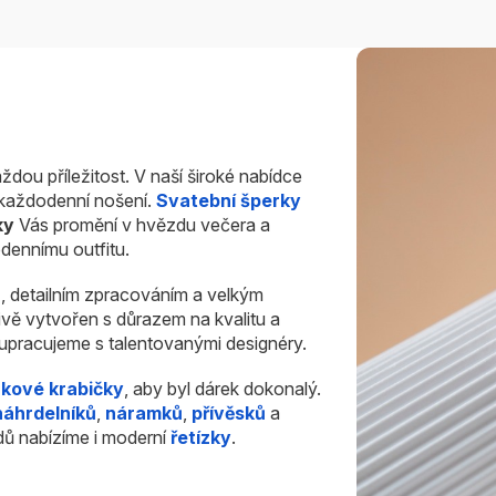
vězdiček.
hvězdiček.
ždou příležitost. V naší široké nabídce
i každodenní nošení.
Svatební šperky
ky
Vás promění v hvězdu večera a
dennímu outfitu.
u
, detailním zpracováním a velkým
ivě vytvořen s důrazem na kvalitu a
olupracujeme s talentovanými designéry.
rkové krabičky
, aby byl dárek dokonalý.
náhrdelníků
,
náramků
,
přívěsků
a
dů nabízíme i moderní
řetízky
.