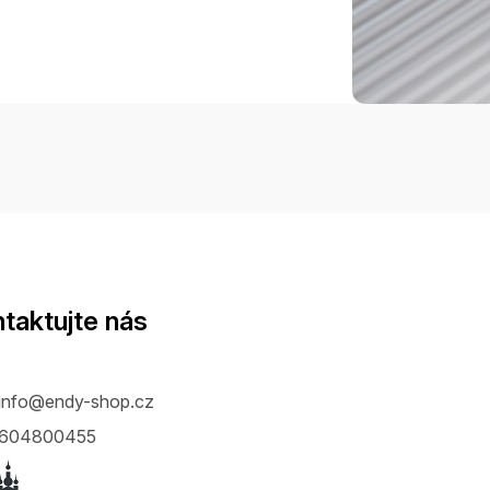
taktujte nás
info
@
endy-shop.cz
604800455