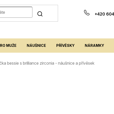
+420 604
PRO MUŽE
NÁUŠNICE
PŘÍVĚSKY
NÁRAMKY
očka bessie s brilliance zirconia - náušnice a přívěsek